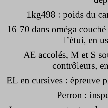
1kg498 : poids du ca
16-70 dans oméga couché :
l’étui, en 
AE accolés, M et S so
contrôleurs, e
EL en cursives : épreuve p
Perron : insp