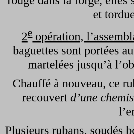
rouge dans la forge, elles s
et tordu
e
2
opération, l’assemb
baguettes sont portées a
martelées jusqu’à l’ob
Chauffé à nouveau, ce ru
recouvert
d’une chemi
l’e
Plusieurs rubans, soudés b