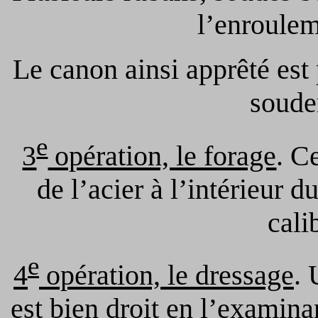
l’enroulem
Le canon ainsi apprêté est
souder
e
3
opération, le forage
. C
de l’acier à l’intérieur 
cali
e
4
opération, le dressage
. 
est bien droit en l’examina