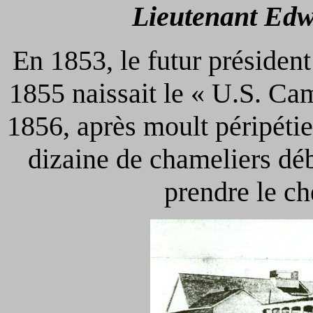
Lieutenant Edw
En 1853, le futur présiden
1855 naissait le « U.S. Ca
1856, après moult péripétie
dizaine de chameliers dé
prendre le c